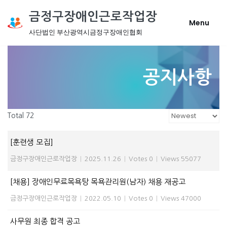
금정구장애인근로작업장
Menu
콘
사단법인 부산광역시금정구장애인협회
텐
츠
로
공지사항
건
너
뛰
기
Total 72
[훈련생 모집]
금정구장애인근로작업장
|
2025.11.26
|
Votes 0
|
Views 55077
[채용] 장애인무료목욕탕 목욕관리원(남자) 채용 재공고
금정구장애인근로작업장
|
2022.05.10
|
Votes 0
|
Views 47000
사무원 최종 합격 공고