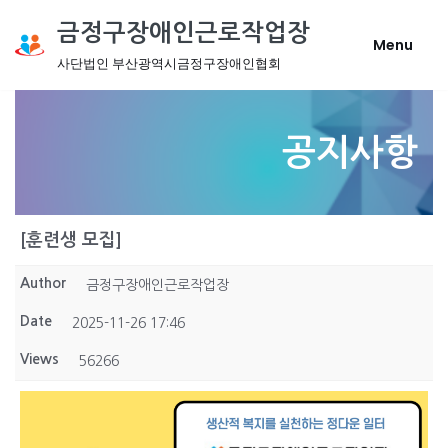
금정구장애인근로작업장
Menu
콘
사단법인 부산광역시금정구장애인협회
텐
츠
로
공지사항
건
너
뛰
기
[훈련생 모집]
Author
금정구장애인근로작업장
Date
2025-11-26 17:46
Views
56266