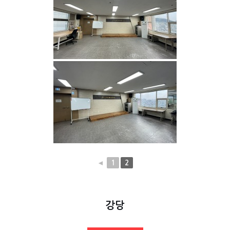
◄
1
2
강당