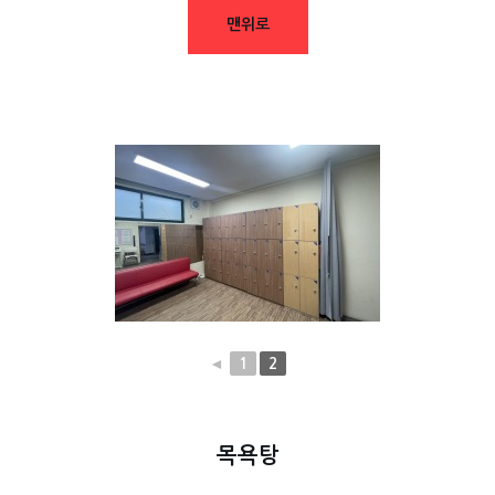
맨위로
◄
1
2
목욕탕