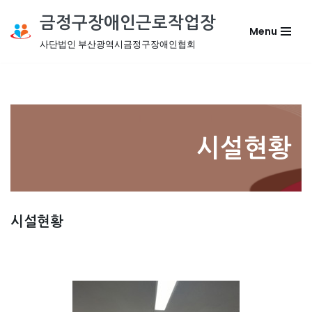
금정구장애인근로작업장
Menu
콘
사단법인 부산광역시금정구장애인협회
텐
츠
로
건
너
뛰
시설현황
기
시설현황