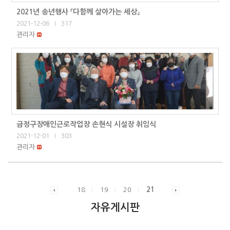
2021년 송년행사 「다함께 살아가는 세상」
2021-12-06
317
|
관리자
금정구장애인근로작업장 손현식 시설장 취임식
2021-12-01
303
|
관리자
18
19
20
21
자유게시판