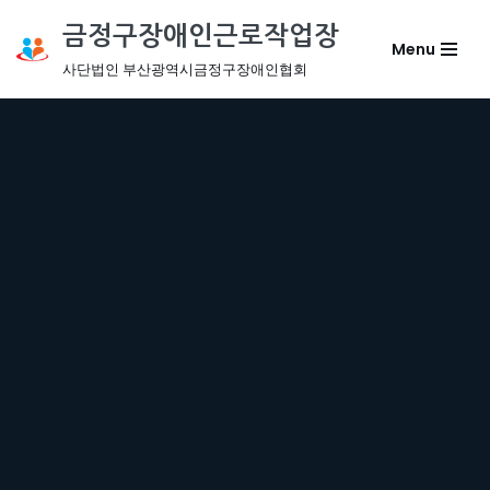
금정구장애인근로작업장
Menu
콘
사단법인 부산광역시금정구장애인협회
텐
츠
로
건
너
뛰
기