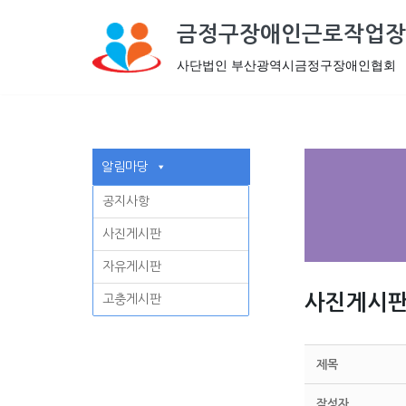
금정구장애인근로작업장
콘
사단법인 부산광역시금정구장애인협회
텐
츠
로
건
알림마당
너
뛰
공지사항
기
사진게시판
자유게시판
사진게시
고충게시판
제목
작성자