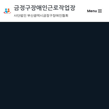
금정구장애인근로작업장
Menu
콘
사단법인 부산광역시금정구장애인협회
텐
츠
로
건
너
뛰
기